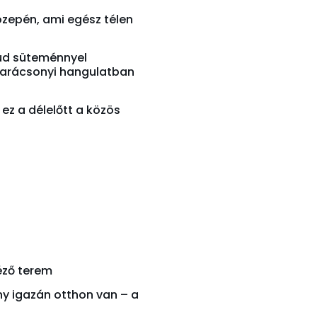
közepén, ami egész télen
ud süteménnyel
 karácsonyi hangulatban
z a délelőtt a közös
éző terem
ny igazán otthon van – a