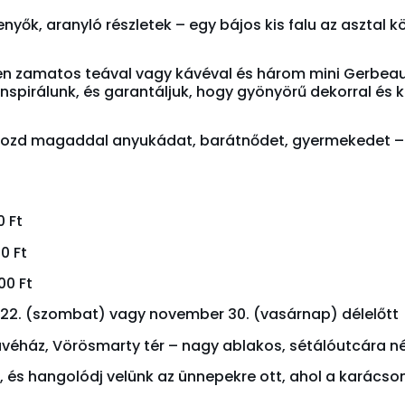
enyők, aranyló részletek – egy bájos kis falu az asztal 
en zamatos teával vagy kávéval és három mini Gerbea
inspirálunk, és garantáljuk, hogy gyönyörű dekorral és
hozd magaddal anyukádat, barátnődet, gyermekedet – e
0 Ft
00 Ft
00 Ft
22. (szombat) vagy november 30. (vasárnap) délelőtt
véház, Vörösmarty tér – nagy ablakos, sétálóutcára n
, és hangolódj velünk az ünnepekre ott, ahol a karácso