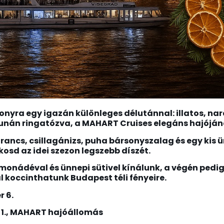
onyra egy igazán különleges délutánnal: illato
s, na
Dunán ringatózva, a MAHART Cruises elegáns hajóján
narancs, csillagánizs, puha bársonyszalag és egy ki
osd az idei szezon legszebb díszét.
imonádéval és ünnepi sütivel kínálunk, a végén ped
al koccinthatunk Budapest téli fényeire.
r 6.
r 1., MAHART hajóállomás