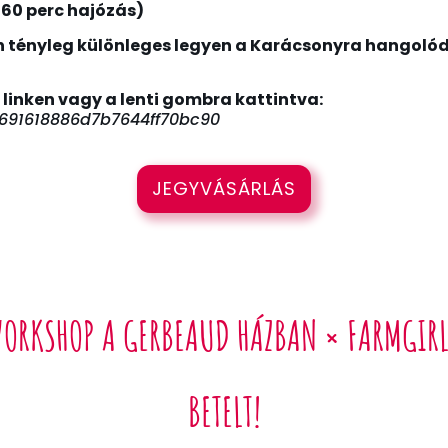
 60 perc hajózás)
n tényleg különleges legyen a Karácsonyra hangoló
 linken
vagy a lenti gombra kattintva:
691618886d7b7644ff70bc90
JEGYVÁSÁRLÁS
ORKSHOP A GERBEAUD HÁZBAN × FARMGIR
BETELT!