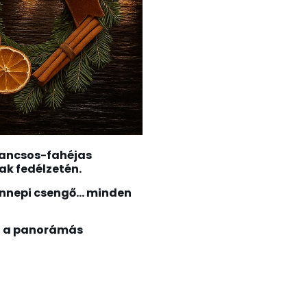
rancsos-fahéjas
ak fedélzetén.
s ünnepi csengő… minden
ig a panorámás