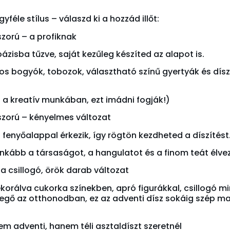
féle stílus – válaszd ki a hozzád illőt:
zorú – a profiknak
 oázisba tűzve, saját kezűleg készíted az alapot is.
iros bogyók, tobozok, választható színű gyertyák és dísz
i a kreatív munkában, ezt imádni fogják!)
szorú – kényelmes változat
 fenyőalappal érkezik, így rögtön kezdheted a díszítést
inkább a társaságot, a hangulatot és a finom teát élvez
 csillogó, örök darab változat
orálva cukorka színekben, apró figurákkal, csillogó m
vegő az otthonodban, ez az adventi dísz sokáig szép ma
em adventi, hanem téli asztaldíszt szeretnél