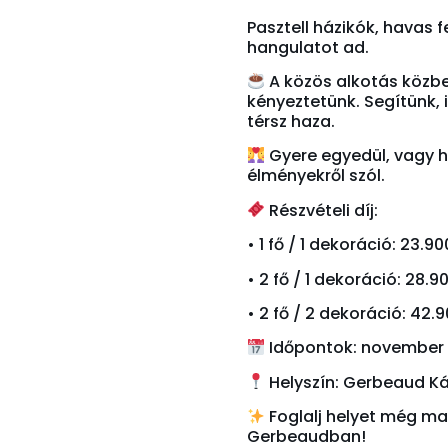
Pasztell házikók, havas f
hangulatot ad.
A közös alkotás közb
kényeztetünk. Segítünk, 
térsz haza.
Gyere egyedül, vagy 
élményekről szól.
Részvételi díj:
• 1 fő / 1 dekoráció: 23.90
• 2 fő / 1 dekoráció: 28.9
• 2 fő / 2 dekoráció: 42.9
Időpontok: november 
Helyszín: Gerbeaud Ká
Foglalj helyet még ma
Gerbeaudban!