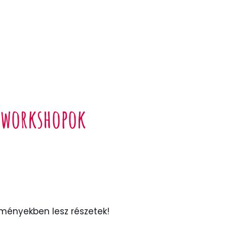
ő workshopok
lményekben lesz részetek!