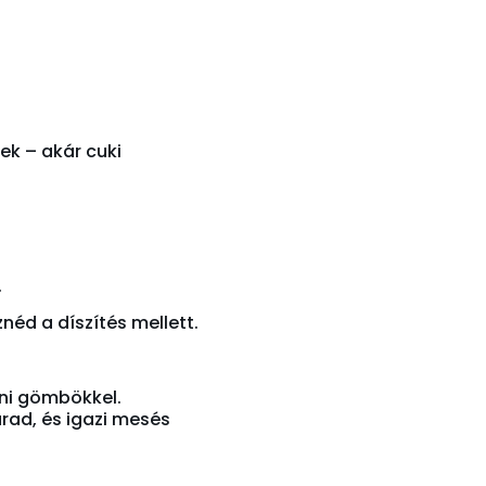
ek – akár cuki
.
néd a díszítés mellett.
ini gömbökkel.
rad, és igazi mesés