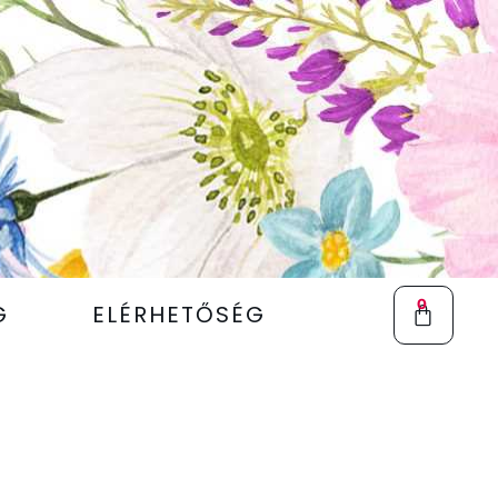
0
G
ELÉRHETŐSÉG