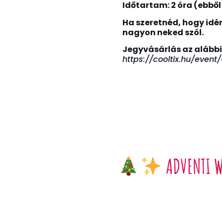
Időtartam: 2 óra (ebből
Ha szeretnéd, hogy idé
nagyon neked szól.
Jegyvásárlás az alábbi
https://cooltix.hu/event/
ADVENTI W