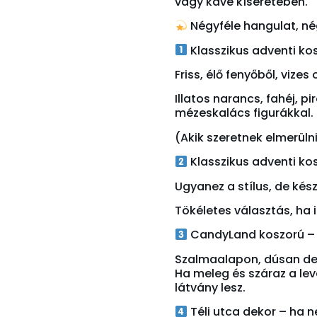
vagy kávé kíséretében.
Négyféle hangulat, négy
Klasszikus adventi kos
Friss, élő fenyőből, vizes
Illatos narancs, fahéj, p
mézeskalács figurákkal.
(Akik szeretnek elmerüln
Klasszikus adventi ko
Ugyanez a stílus, de kész
Tökéletes választás, ha 
CandyLand koszorú – a
Szalmaalapon, dúsan dek
Ha meleg és száraz a le
látvány lesz.
Téli utca dekor – ha n