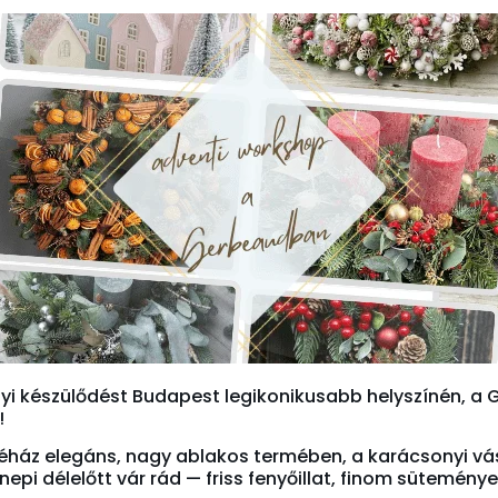
yi készülődést Budapest legikonikusabb helyszínén, a
!
ház elegáns, nagy ablakos termében, a karácsonyi vás
nnepi délelőtt vár rád — friss fenyőillat, finom sütemén