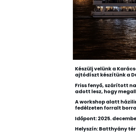
Készülj velünk a Karács
ajtódíszt készítünk a 
Friss fenyő, szárított 
adott lesz, hogy megalk
A workshop alatt házil
fedélzeten forralt borr
Időpont: 2025. decembe
Helyszín: Batthyány té