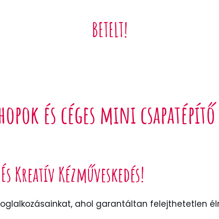
BETELT!
opok és céges mini csapatépít
 És Kreatív Kézműveskedés!
oglalkozásainkat, ahol garantáltan felejthetetlen é