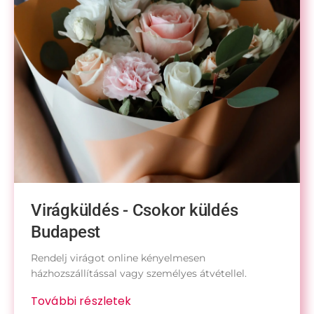
Virágküldés - Csokor küldés
Budapest
Rendelj virágot online kényelmesen
házhozszállítással vagy személyes átvétellel.
További részletek