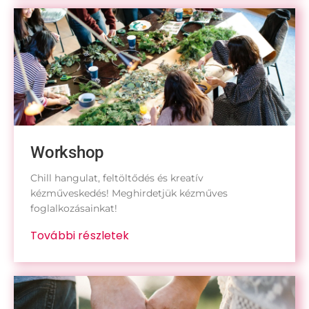
Workshop
Chill hangulat, feltöltődés és kreatív
kézműveskedés! Meghirdetjük kézműves
foglalkozásainkat!
További részletek