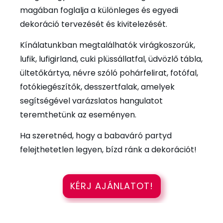
magában foglalja a különleges és egyedi
dekoráció tervezését és kivitelezését.
Kínálatunkban megtalálhatók virágkoszorúk,
lufik, lufigirland, cuki plüssállatfal, üdvözlő tábla,
ültetőkártya, névre szóló pohárfelirat, fotófal,
fotókiegészítők, desszertfalak, amelyek
segítségével varázslatos hangulatot
teremthetünk az eseményen.
Ha szeretnéd, hogy a babaváró partyd
felejthetetlen legyen, bízd ránk a dekorációt!
KÉRJ AJÁNLATOT!