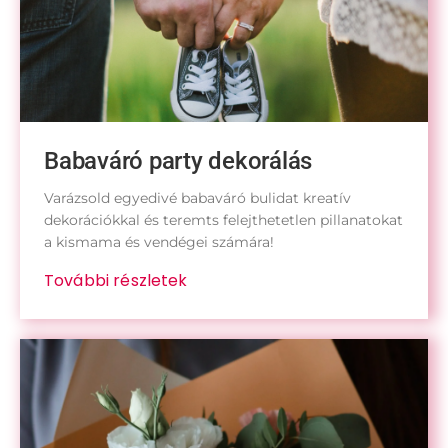
Babaváró party dekorálás
Varázsold egyedivé babaváró bulidat kreatív
dekorációkkal és teremts felejthetetlen pillanatokat
a kismama és vendégei számára!
További részletek